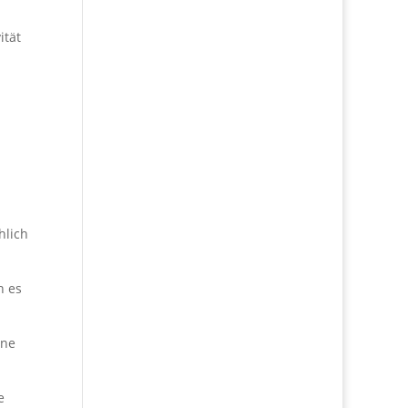
ität
hlich
n es
ine
e