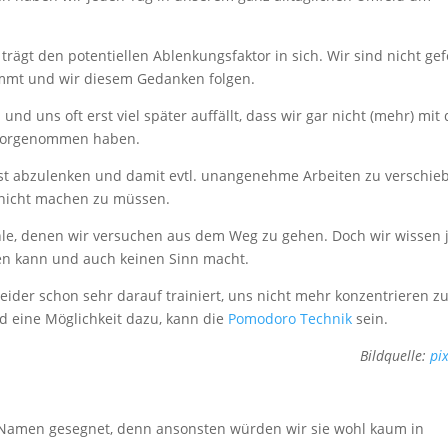
rägt den potentiellen Ablenkungsfaktor in sich. Wir sind nicht gef
kommt und wir diesem Gedanken folgen.
nd uns oft erst viel später auffällt, dass wir gar nicht (mehr) mit 
h vorgenommen haben.
bst abzulenken und damit evtl. unangenehme Arbeiten zu verschie
r nicht machen zu müssen.
e, denen wir versuchen aus dem Weg zu gehen. Doch wir wissen 
ren kann und auch keinen Sinn macht.
eider schon sehr darauf trainiert, uns nicht mehr konzentrieren z
d eine Möglichkeit dazu, kann die
Pomodoro Technik
sein.
Bildquelle:
pi
en Namen gesegnet, denn ansonsten würden wir sie wohl kaum in