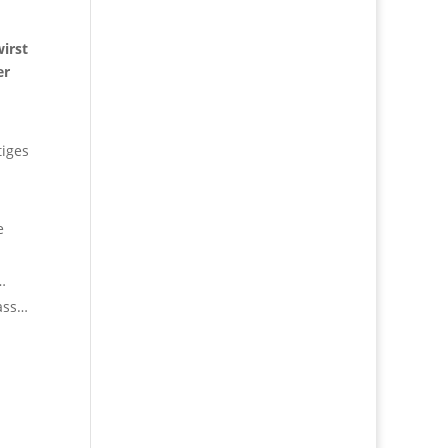
wirst
er
tiges
e
…
ass…