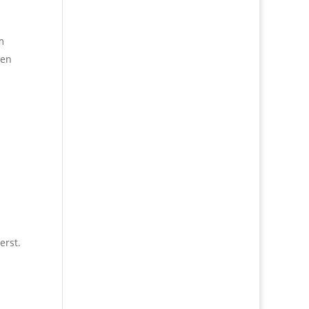
m
nen
erst.