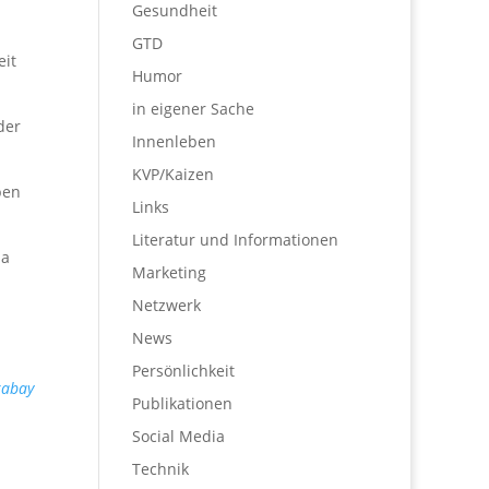
Gesundheit
GTD
eit
Humor
in eigener Sache
der
Innenleben
KVP/Kaizen
ben
Links
Literatur und Informationen
ja
Marketing
Netzwerk
u
News
Persönlichkeit
xabay
Publikationen
Social Media
Technik