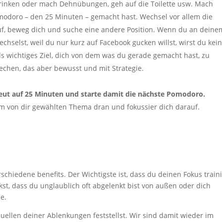
 trinken oder mach Dehnübungen, geh auf die Toilette usw. Mach
modoro – den 25 Minuten – gemacht hast. Wechsel vor allem die
uf, beweg dich und suche eine andere Position. Wenn du an deine
hselst, weil du nur kurz auf Facebook gucken willst, wirst du kei
ls wichtiges Ziel, dich von dem was du gerade gemacht hast, zu
echen, das aber bewusst und mit Strategie.
neut auf 25 Minuten und starte damit die nächste Pomodoro.
m von dir gewählten Thema dran und fokussier dich darauf.
schiedene benefits. Der Wichtigste ist, dass du deinen Fokus traini
t, dass du unglaublich oft abgelenkt bist von außen oder dich
e.
 Quellen deiner Ablenkungen feststellst. Wir sind damit wieder im