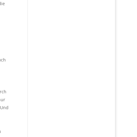
die
uch
rch
nur
. Und
u