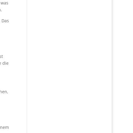
 was
.
. Das
st
e die
hen,
einem