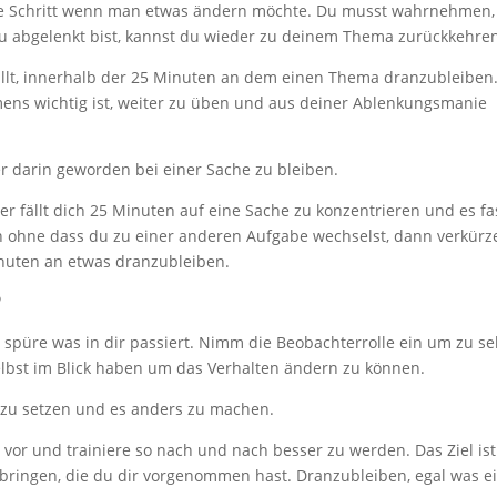
e Schritt wenn man etwas ändern möchte. Du musst wahrnehmen,
u abgelenkt bist, kannst du wieder zu deinem Thema zurückkehren
fällt, innerhalb der 25 Minuten an dem einen Thema dranzubleiben
mmens wichtig ist, weiter zu üben und aus deiner Ablenkungsmanie
er darin geworden bei einer Sache zu bleiben.
r fällt dich 25 Minuten auf eine Sache zu konzentrieren und es fa
n ohne dass du zu einer anderen Aufgabe wechselst, dann verkürz
nuten an etwas dranzubleiben.
?
üre was in dir passiert. Nimm die Beobachterrolle ein um zu se
selbst im Blick haben um das Verhalten ändern zu können.
zu setzen und es anders zu machen.
or und trainiere so nach und nach besser zu werden. Das Ziel ist
rbringen, die du dir vorgenommen hast. Dranzubleiben, egal was 