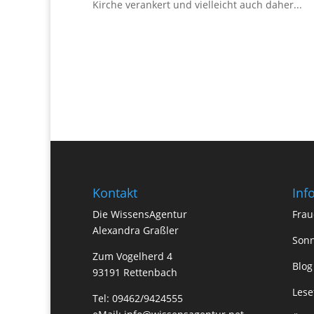
Kirche verankert und vielleicht auch daher...
Kontakt
Inf
Die WissensAgentur
Frau
Alexandra Graßler
Sonn
Zum Vogelherd 4
Blog
93191 Rettenbach
Lese
Tel: 09462/9424555