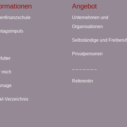
formationen
Angebot
enfinanzschule
Unternehmen und
Organisationen
tagsimpuls
Selbständige und Freiberuf
Privatpersonen
futter
_ _ _ _ _ _ _
 mich
Referentin
onage
kel-Verzeichnis
B