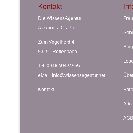
Kontakt
In
Die WissensAgentur
Frau
Alexandra Graßler
Sonn
Zum Vogelherd 4
Blog
93191 Rettenbach
Lese
Tel: 09462/9424555
eMail:
info@wissensagentur.net
Über
Kontakt
Patr
Arti
AG