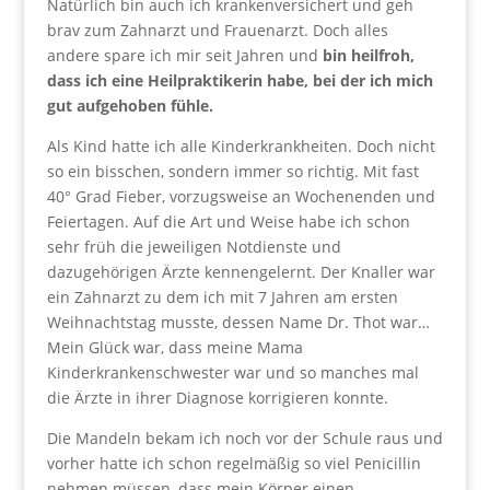
Natürlich bin auch ich krankenversichert und geh
brav zum Zahnarzt und Frauenarzt. Doch alles
andere spare ich mir seit Jahren und
bin heilfroh,
dass ich eine Heilpraktikerin habe, bei der ich mich
gut aufgehoben fühle.
Als Kind hatte ich alle Kinderkrankheiten. Doch nicht
so ein bisschen, sondern immer so richtig. Mit fast
40° Grad Fieber, vorzugsweise an Wochenenden und
Feiertagen. Auf die Art und Weise habe ich schon
sehr früh die jeweiligen Notdienste und
dazugehörigen Ärzte kennengelernt. Der Knaller war
ein Zahnarzt zu dem ich mit 7 Jahren am ersten
Weihnachtstag musste, dessen Name Dr. Thot war…
Mein Glück war, dass meine Mama
Kinderkrankenschwester war und so manches mal
die Ärzte in ihrer Diagnose korrigieren konnte.
Die Mandeln bekam ich noch vor der Schule raus und
vorher hatte ich schon regelmäßig so viel Penicillin
nehmen müssen, dass mein Körper einen