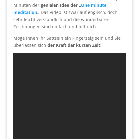
Minuten der
genialen Idee der „
One minute
meditation
„
Das Video ist zwar auf englisch, doch
sehr leicht verständlich und die wunderbaren
Zeichnungen sind einfach und hilfreich.
Möge Ihnen Ihr Sattsein ein Fingerzeig sein und Sie
überlassen sich
der Kraft der kurzen Zeit
: