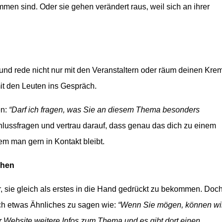
mmen sind. Oder sie gehen verändert raus, weil sich an ihrer
und rede nicht nur mit den Veranstaltern oder räum deinen Kre
it den Leuten ins Gespräch.
en:
“Darf ich fragen, was Sie an diesem Thema besonders
hlussfragen und vertrau darauf, dass genau das dich zu einem
em man gern in Kontakt bleibt.
chen
ur, sie gleich als erstes in die Hand gedrückt zu bekommen. Doc
ich etwas Ähnliches zu sagen wie:
“Wenn Sie mögen, können wi
er Website weitere Infos zum Thema und es gibt dort einen