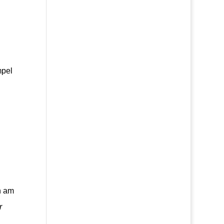
mpel
h am
r