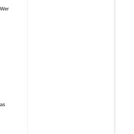
 Wer
was