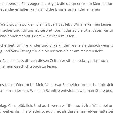
eine lebenden Zeitzeugen mehr gibt, die daran erinnern können du
lebendig erhalten kann, sind die Erinnerungen der eigenen
r Welt groß geworden, die im Überfluss lebt. Wir alle kennen keinen
sicher und für uns ist gesorgt. Damit das so bleibt, müssen wir u
etwas annehmen aus dem wir lernen müssen.
cherheit für ihre Kinder und Enkelkinder. Frage sie danach wenn s
eg und Verwüstung für die Menschen die er am meisten liebt.
r Familie. Lass dir von diesen Zeiten erzählen, solange das noch
 in einem Geschichtsbuch zu lesen.
t es kein später mehr. Mein Vater war Schneider und er hat mir viel
n ihm zu lernen. Wie man Schnitte entwickelt, wie man Stoffe beur
hlag. Ganz plötzlich. Und auch wenn wir ihn noch eine Weile bei u
, weil es ihm nie wieder so gut ging, als dass er mir etwas hätte ze