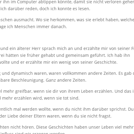
ür ihn im Computer abtippen könnte, damit sie nicht verloren gehe
ich darüber reden, doch ich konnte es lesen.
Menschen ausmacht. Wo sie herkommen, was sie erlebt haben, welch
frage ich Menschen immer danach.
nd ein älterer Herr sprach mich an und erzählte mir von seiner F
rei hätten sie früher gehabt und gemeinsam geführt. Ich hab ihn
ollte und er erzählte mir ein wenig von seiner Geschichte.
g und dynamisch waren, waren vollkommen andere Zeiten. Es gab 
assbare Beschleunigung. Ganz andere Zeiten.
l mehr greifbar, wenn sie dir von ihrem Leben erzählen. Und das i
 mehr erzählen wird, wenn sie tot sind.
entlich mal werden wollte, wenn du nicht ihm darüber sprichst. Du
der Liebe deiner Eltern waren, wenn du sie nicht fragst.
ichten nicht hören. Diese Geschichten haben unser Leben viel mehr
Einfluss sind wir erzogen worden.