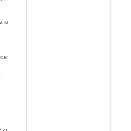
t ist
oder
n
e
n es