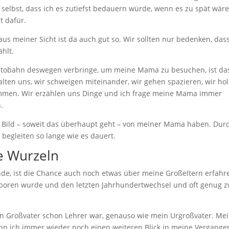
 selbst, dass ich es zutiefst bedauern würde, wenn es zu spät wär
t dafür.
us meiner Sicht ist da auch gut so. Wir sollten nur bedenken, das
hlt.
utobahn deswegen verbringe, um meine Mama zu besuchen, ist da
alten uns, wir schweigen miteinander, wir gehen spazieren, wir ho
ammen. Wir erzählen uns Dinge und ich frage meine Mama immer
.
es Bild – soweit das überhaupt geht – von meiner Mama haben. Dur
begleiten so lange wie es dauert.
ne Wurzeln
de, ist die Chance auch noch etwas über meine Großeltern erfahr
eboren wurde und den letzten Jahrhundertwechsel und oft genug z
in Großvater schon Lehrer war, genauso wie mein Urgroßvater. Me
ann ich immer wieder noch einen weiteren Blick in meine Vergange