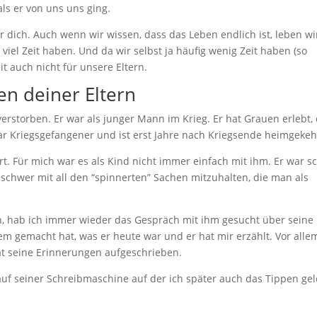
als er von uns uns ging.
 dich. Auch wenn wir wissen, dass das Leben endlich ist, leben wi
 viel Zeit haben. Und da wir selbst ja häufig wenig Zeit haben (so
t auch nicht für unsere Eltern.
en deiner Eltern
verstorben. Er war als junger Mann im Krieg. Er hat Grauen erlebt,
war Kriegsgefangener und ist erst Jahre nach Kriegsende heimgekeh
t. Für mich war es als Kind nicht immer einfach mit ihm. Er war s
s schwer mit all den “spinnerten” Sachen mitzuhalten, die man als
, hab ich immer wieder das Gespräch mit ihm gesucht über seine
em gemacht hat, was er heute war und er hat mir erzählt. Vor alle
at seine Erinnerungen aufgeschrieben.
auf seiner Schreibmaschine auf der ich später auch das Tippen gel