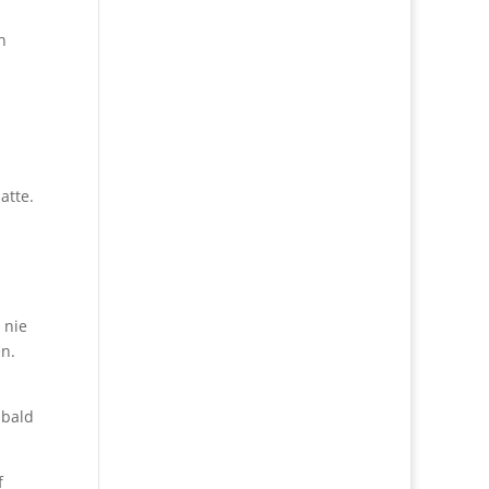
n
atte.
 nie
en.
 bald
f