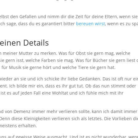
elbst den Gefallen und nimm dir die Zeit für deine Eltern, wenn sie
ch sage, dass du es garantiert bitter
bereuen wirst
, wenn es zu spä
einen Details
en meiner Mutter zu merken. Was für Obst sie gern mag, welche
e gern isst, welche Farben sie mag. Was für Bücher sie gern liest 
für Musik sie gerne hört und welche Tiere sie gern hat.
ieder an sie und ich schicke ihr liebe Gedanken. Das ist oft nur ei
. Ich bilde mir ein, dass es ihr gut tut. Ob das nun stimmt oder
h ist es auf jeden Fall eine Wohltat und ich fühle mich mit ihr
rund von Demenz immer mehr verlieren sollte, kann ich damit immer
nn diese Kleinigkeiten verlieren sich als letztes. Die Vorlieben di
meistens erhalten.
 uns auf gewisse Weise ausmacht. Und ist es nicht wunderbar, wen