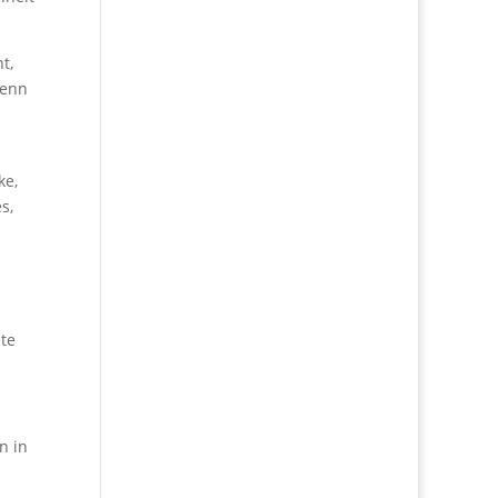
t,
wenn
ke,
s,
hte
n in