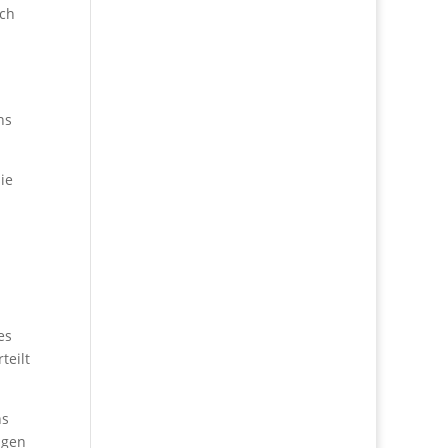
rch
ns
ie
es
teilt
ns
igen