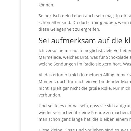
können.
So hektisch dein Leben auch sein mag, tu dir s
schon älter sind. Du darfst mir glauben, wenn i
diese Gelegenheit zu ergreifen.
Sei aufmerksam auf die kl
Ich versuche mir auch möglichst viele Vorlieb
Marmelade, welches Brot, was für Schokolade si
welche Sendungen im Radio sie gern hört. Was 
All das erinnert mich in meinem Alltag immer w
Moment, doch für mich ein verbindender Moment
nicht, spielt gar nicht die große Rolle. Für mic
verbunden.
Und sollte es einmal sein, dass sie sich aufg
wieder versuchen ihr eine Freude zu machen. De
man schon ganz lange hat, die bleiben einem 
Diese kleine Dinge und Vorlieben sind es, was