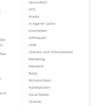
Gesundheit
GTD
r
Humor
in eigener Sache
Innenleben
KVP/Kaizen
 das
Links
rt.
Literatur und Informationen
chon
Marketing
Netzwerk
News
m
Persönlichkeit
Publikationen
ernt
Social Media
Technik