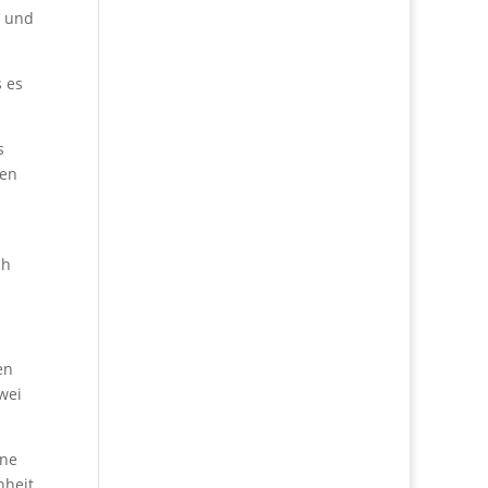
e und
s es
s
len
ch
en
wei
ine
nheit