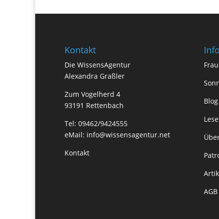
Kontakt
Inf
Die WissensAgentur
Frau
Alexandra Graßler
Sonn
Zum Vogelherd 4
Blog
93191 Rettenbach
Lese
Tel: 09462/9424555
eMail:
info@wissensagentur.net
Über
Kontakt
Patr
Arti
AGB