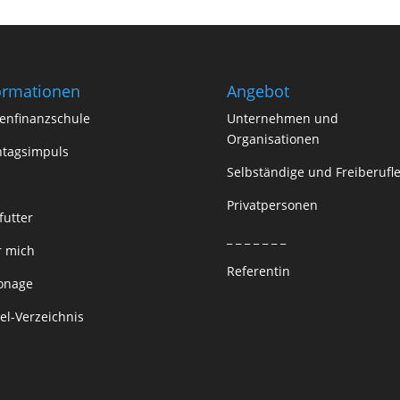
ormationen
Angebot
enfinanzschule
Unternehmen und
Organisationen
tagsimpuls
Selbständige und Freiberufle
Privatpersonen
futter
_ _ _ _ _ _ _
 mich
Referentin
onage
kel-Verzeichnis