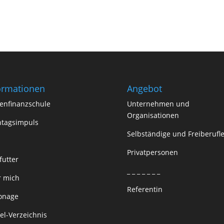
ormationen
Angebot
enfinanzschule
Unternehmen und
Organisationen
tagsimpuls
Selbständige und Freiberufle
Privatpersonen
futter
_ _ _ _ _ _ _
 mich
Referentin
onage
kel-Verzeichnis