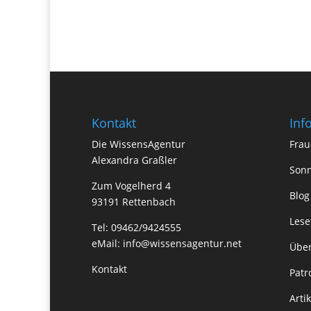
Kontakt
Inf
Die WissensAgentur
Frau
Alexandra Graßler
Sonn
Zum Vogelherd 4
Blog
93191 Rettenbach
Lese
Tel: 09462/9424555
eMail:
info@wissensagentur.net
Über
Kontakt
Patr
Arti