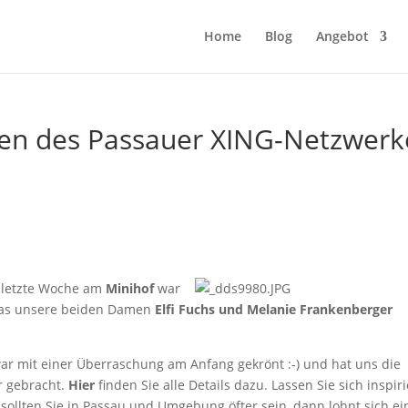
Home
Blog
Angebot
fen des Passauer XING-Netzwerk
letzte Woche am
Minihof
war
e was unsere beiden Damen
Elfi Fuchs und Melanie Frankenberger
ar mit einer Überraschung am Anfang gekrönt :-) und hat uns die
r gebracht.
Hier
finden Sie alle Details dazu. Lassen Sie sich inspir
ollten Sie in Passau und Umgebung öfter sein, dann lohnt sich ei