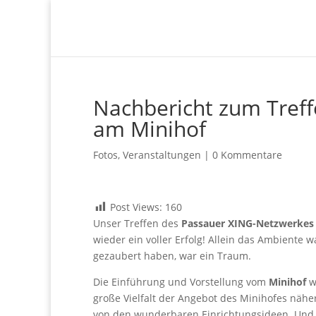
Nachbericht zum Tref
am Minihof
Fotos
,
Veranstaltungen
|
0 Kommentare
Post Views:
160
Unser Treffen des
Passauer XING-Netzwerkes
wieder ein voller Erfolg! Allein das Ambient
gezaubert haben, war ein Traum.
Die Einführung und Vorstellung vom
Minihof
w
große Vielfalt der Angebot des Minihofes nähe
von den wunderbaren Einrichtungsideen. Und s