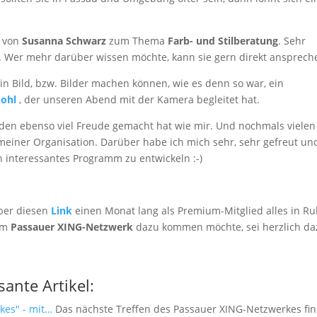
g von
Susanna Schwarz
zum Thema
Farb- und Stilberatung
. Sehr
r. Wer mehr darüber wissen möchte, kann sie gern direkt ansprech
in Bild, bzw. Bilder machen können, wie es denn so war, ein
kohl
, der unseren Abend mit der Kamera begleitet hat.
den ebenso viel Freude gemacht hat wie mir. Und nochmals vielen
 meiner Organisation. Darüber habe ich mich sehr, sehr gefreut un
n interessantes Programm zu entwickeln :-)
über diesen
Link
einen Monat lang als Premium-Mitglied alles in R
em
Passauer XING-Netzwerk
dazu kommen möchte, sei herzlich da
sante Artikel:
kes" - mit…
Das nächste Treffen des Passauer XING-Netzwerkes fin