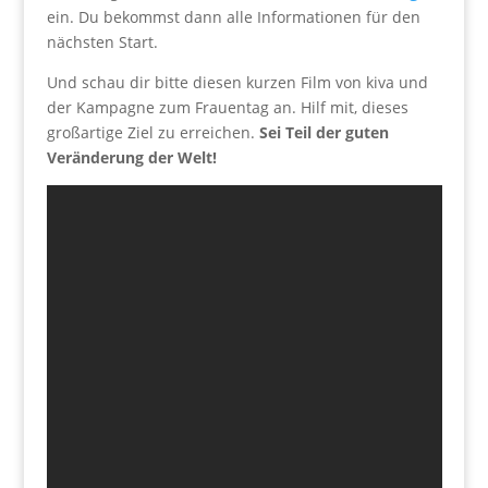
ein. Du bekommst dann alle Informationen für den
nächsten Start.
Und schau dir bitte diesen kurzen Film von kiva und
der Kampagne zum Frauentag an. Hilf mit, dieses
großartige Ziel zu erreichen.
Sei Teil der guten
Veränderung der Welt!