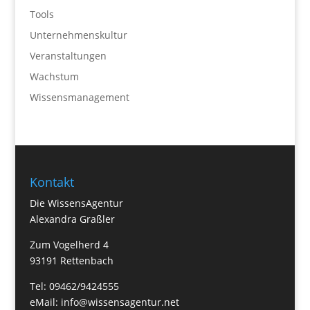
Tools
Unternehmenskultur
Veranstaltungen
Wachstum
Wissensmanagement
Kontakt
Die WissensAgentur
Alexandra Graßler
Zum Vogelherd 4
93191 Rettenbach
Tel: 09462/9424555
eMail:
info@wissensagentur.net