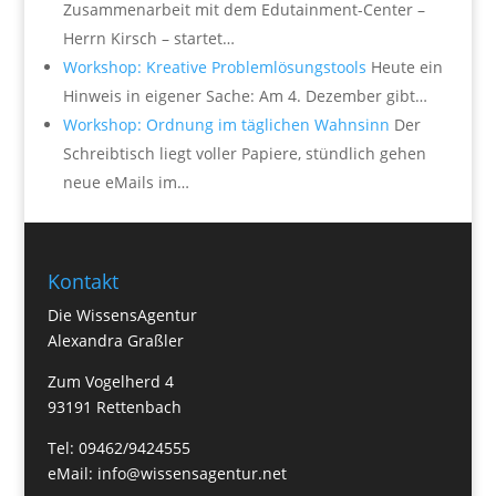
Zusammenarbeit mit dem Edutainment-Center –
Herrn Kirsch – startet…
Workshop: Kreative Problemlösungstools
Heute ein
Hinweis in eigener Sache: Am 4. Dezember gibt…
Workshop: Ordnung im täglichen Wahnsinn
Der
Schreibtisch liegt voller Papiere, stündlich gehen
neue eMails im…
Kontakt
Die WissensAgentur
Alexandra Graßler
Zum Vogelherd 4
93191 Rettenbach
Tel: 09462/9424555
eMail:
info@wissensagentur.net