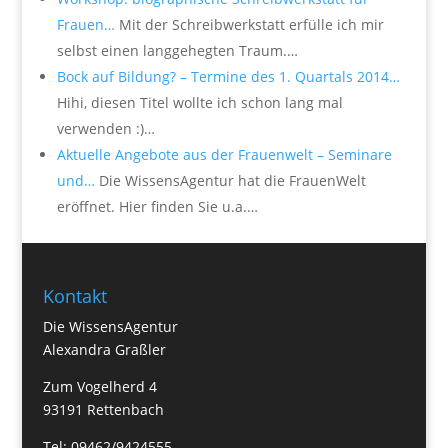
Frauen…
Mit der Schreibwerkstatt erfülle ich mir
selbst einen langgehegten Traum.…
Bock auf Bildung? – Termine des 1. Quartals 2014…
Hihi, diesen Titel wollte ich schon lang mal
verwenden :)…
Aktuelle Angebote aus der Frauenwelt – Seminare
und…
Die WissensAgentur hat die FrauenWelt
eröffnet. Hier finden Sie u.a.…
Kontakt
Die WissensAgentur
Alexandra Graßler
Zum Vogelherd 4
93191 Rettenbach
Tel: 09462/9424555