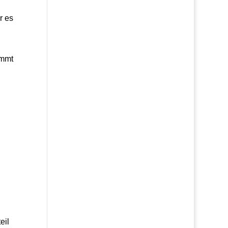
r es
immt
eil