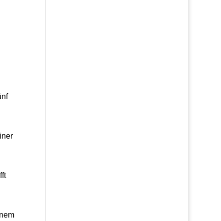
ünf
iner
ft
inem