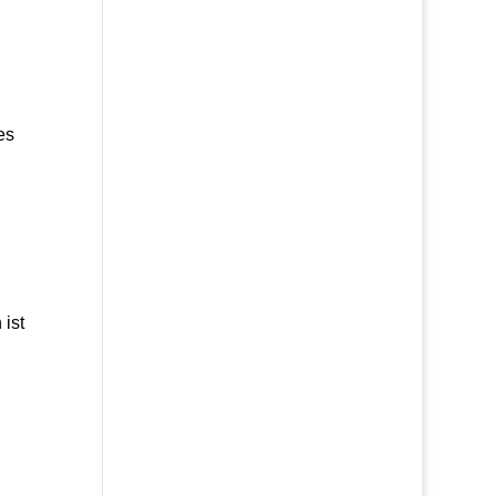
es
ist